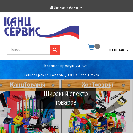
Личный кабинет
0
КОНТАКТЫ
Каталог продукции
Канцелярские Товары Для Вашего Офиса
Широкий спектр
товаров