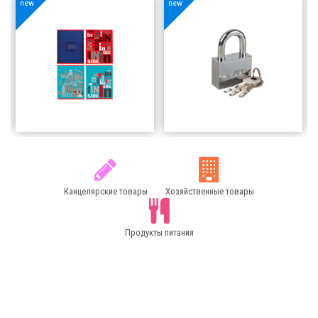
new
new
Зубр Страж
Ручка Parker 5th
Element
Хозяйственные
Канцелярские товары
товары
51200
тг
2000
тг
Добавить в
Добавить в
корзину
корзину
Канцелярские товары
Хозяйственные товары
Продукты питания