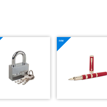
new
Ручка Parker 5th
Перьевая Ручка
Element
Parker I.M. Pre
Канцелярские товары
Канцелярские тов
51200
тг
16
600
тг
Добавить в
Добавить 
корзину
корзину