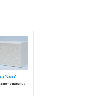
ага "Qagaz"
а:
нет в наличии