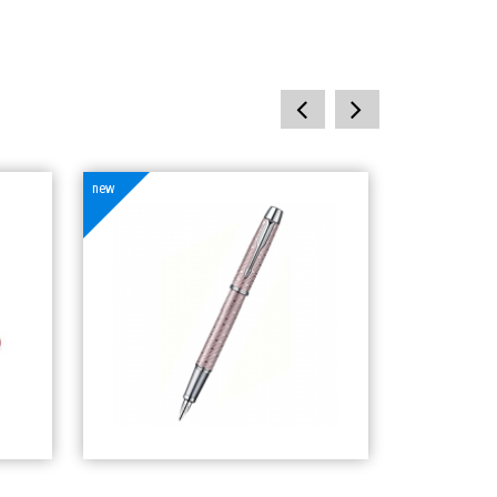
prev
next
new
new
Шариковая Ручка
mium
Parker I.M. Premium
ары
Канцелярские товары
10
000
тг
в
Добавить в
корзину