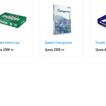
ага SvetoCopy
Бумага Снегурочка
Double
а:
2300
тг.
Цена:
2300
тг.
Цена:
4
Добавить в
Добавить в
корзину
корзину